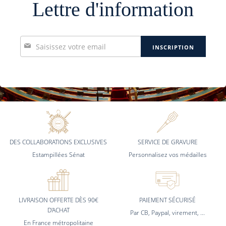
Lettre d'information
Inscription
INSCRIPTION
à
notre
lettre
d’information
:
DES COLLABORATIONS EXCLUSIVES
SERVICE DE GRAVURE
Estampillées Sénat
Personnalisez vos médailles
LIVRAISON OFFERTE DÈS 90€
PAIEMENT SÉCURISÉ
D'ACHAT
Par CB, Paypal, virement, ...
En France métropolitaine