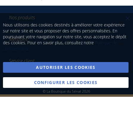
Nos produits
Cl
Nous utilisons des cookies destinés à améliorer votre expérience
Co
sur notre site et vous proposer des offres personnalisées. En
Ba
poursuivant votre navigation sur notre site, vous acceptez le dépôt
Mentions
des cookies. Pour en savoir plus, consultez notre
Politique de
confidentialité
Service client
AUTORISER LES COOKIES
CONFIGURER LES COOKIES
© La Boutique du Sénat 2026