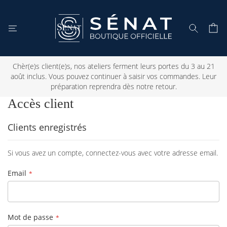
Mon 
Rechercher
Chèr(e)s client(e)s, nos ateliers ferment leurs portes du 3 au 21
août inclus. Vous pouvez continuer à saisir vos commandes. Leur
préparation reprendra dès notre retour.
Accès client
Clients enregistrés
Si vous avez un compte, connectez-vous avec votre adresse email.
Email
Mot de passe