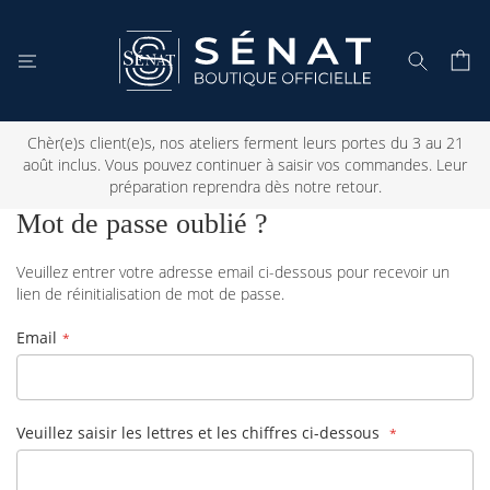
Mon 
Rechercher
Chèr(e)s client(e)s, nos ateliers ferment leurs portes du 3 au 21
août inclus. Vous pouvez continuer à saisir vos commandes. Leur
préparation reprendra dès notre retour.
Mot de passe oublié ?
Veuillez entrer votre adresse email ci-dessous pour recevoir un
lien de réinitialisation de mot de passe.
Email
Veuillez saisir les lettres et les chiffres ci-dessous