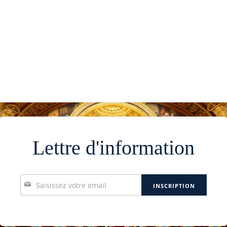
Lettre d'information
Inscription
INSCRIPTION
à
notre
lettre
d’information