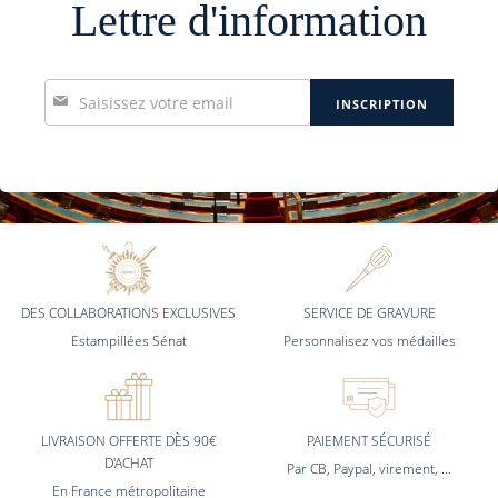
Lettre d'information
Inscription
INSCRIPTION
à
notre
lettre
d’information
:
DES COLLABORATIONS EXCLUSIVES
SERVICE DE GRAVURE
Estampillées Sénat
Personnalisez vos médailles
LIVRAISON OFFERTE DÈS 90€
PAIEMENT SÉCURISÉ
D'ACHAT
Par CB, Paypal, virement, ...
En France métropolitaine