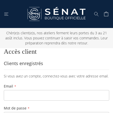
Mon 
Rechercher
Chèr(e)s client(e)s, nos ateliers ferment leurs portes du 3 au 21
août inclus. Vous pouvez continuer à saisir vos commandes. Leur
préparation reprendra dès notre retour.
Accès client
Clients enregistrés
Si vous avez un compte, connectez-vous avec votre adresse email.
Email
Mot de passe