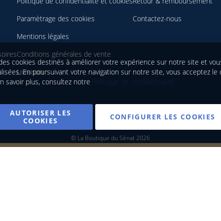
Politique de confidentialité et cookies
Retour & remboursement
Paramètrage des cookies
Contactez-nous
Mentions légales
oires
Conditions générales de vente
des cookies destinés à améliorer votre expérience sur notre site et vo
lisées. En poursuivant votre navigation sur notre site, vous acceptez le
Livraison
n savoir plus, consultez notre
Politique de confidentialité
AUTORISER LES
CONFIGURER LES COOKIES
COOKIES
© La Boutique du Sénat 2026