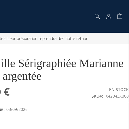
Mon 
Rechercher
Mon
compte
des. Leur préparation reprendra dès notre retour.
lle Sérigraphiée Marianne
 argentée
 €
EN STOCK
SKU
X42043X000
ue :
03/09/2026