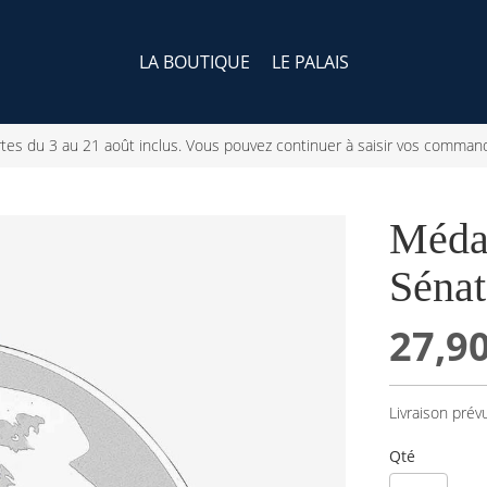
LA BOUTIQUE
LE PALAIS
portes du 3 au 21 août inclus. Vous pouvez continuer à saisir vos comman
Médai
Sénat
27,90
Livraison prév
Qté