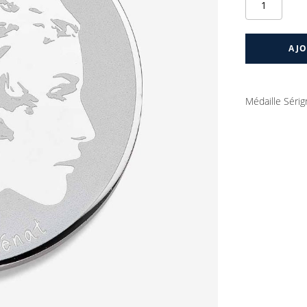
AJO
Médaille Séri