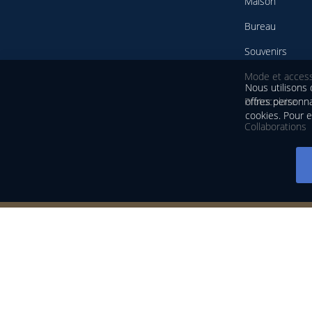
Maison
Bureau
Souvenirs
Mode et access
Nous utilisons 
offres personna
Protocolaire
cookies. Pour e
Collaborations