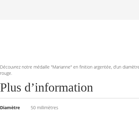
Skip
to
the
beginning
of
the
images
Découvrez notre médaille "Marianne" en finition argentée, d’un diamètr
gallery
rouge.
Plus d’information
Plus
Diamètre
50 millimètres
d’information