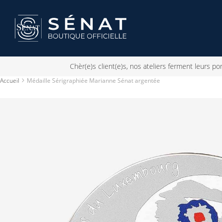
Chèr(e)s client(e)s, nos ateliers ferment leurs 
Accueil
Médaille Sérigraphiée Marianne Sénat argentée
Skip
to
the
end
of
the
images
gallery