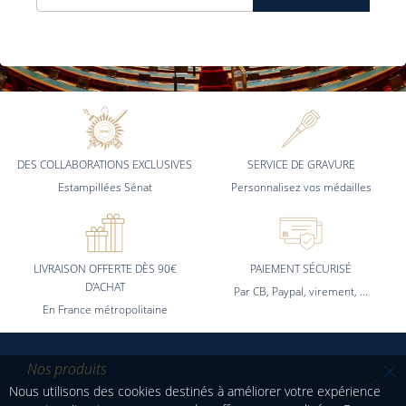
notre
lettre
d’information
:
DES COLLABORATIONS EXCLUSIVES
SERVICE DE GRAVURE
Estampillées Sénat
Personnalisez vos médailles
LIVRAISON OFFERTE DÈS 90€
PAIEMENT SÉCURISÉ
D'ACHAT
Par CB, Paypal, virement, ...
En France métropolitaine
Nos produits
Cl
Nous utilisons des cookies destinés à améliorer votre expérience
Co