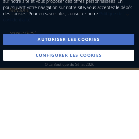
sur notre site et vous proposer des offres personnalisées. En
Ba
poursuivant votre navigation sur notre site, vous acceptez le dépôt
Mentions
des cookies. Pour en savoir plus, consultez notre
Politique de
confidentialité
Service client
AUTORISER LES COOKIES
CONFIGURER LES COOKIES
© La Boutique du Sénat 2026