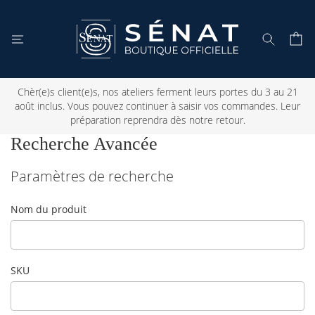
Mon 
Rechercher
Chèr(e)s client(e)s, nos ateliers ferment leurs portes du 3 au 21
août inclus. Vous pouvez continuer à saisir vos commandes. Leur
préparation reprendra dès notre retour.
Recherche Avancée
Paramètres de recherche
Nom du produit
SKU